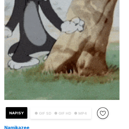
NAPISY
● GIF SD
● GIF HD
● MP4
Namikazee