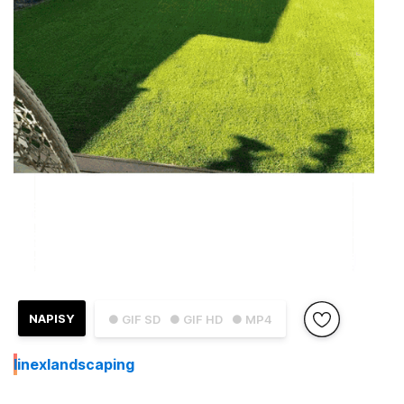
NAPISY
● GIF SD
● GIF HD
● MP4
I
inexlandscaping