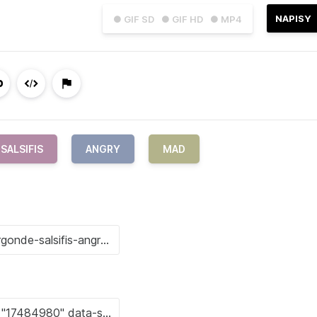
NAPISY
● GIF SD
● GIF HD
● MP4
SALSIFIS
ANGRY
MAD