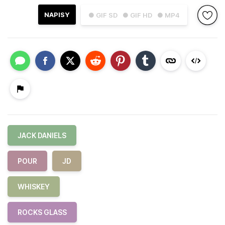
NAPISY
● GIF SD
● GIF HD
● MP4
JACK DANIELS
POUR
JD
WHISKEY
ROCKS GLASS