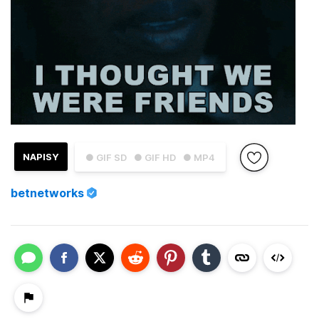
NAPISY
● GIF SD
● GIF HD
● MP4
betnetworks