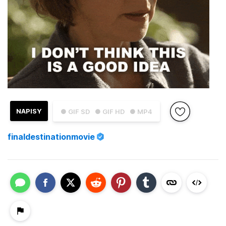
NAPISY
● GIF SD
● GIF HD
● MP4
finaldestinationmovie