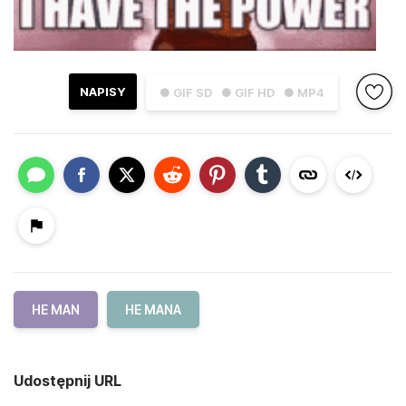
NAPISY
● GIF SD
● GIF HD
● MP4
HE MAN
HE MANA
Udostępnij URL