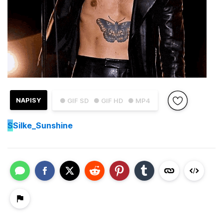
NAPISY
● GIF SD
● GIF HD
● MP4
S
Silke_Sunshine