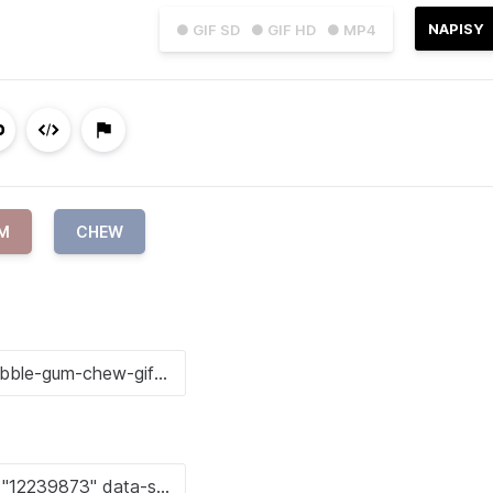
NAPISY
● GIF SD
● GIF HD
● MP4
M
CHEW