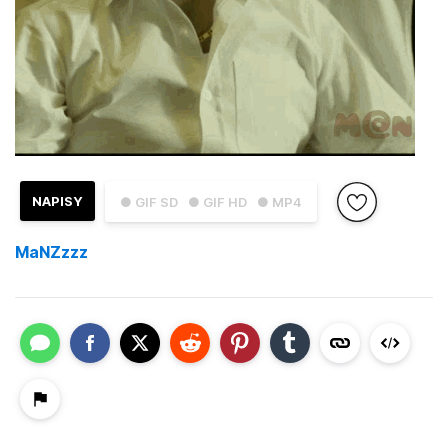
NAPISY
● GIF SD
● GIF HD
● MP4
MaNZzzz