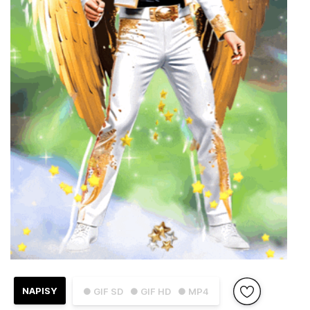
NAPISY
● GIF SD
● GIF HD
● MP4