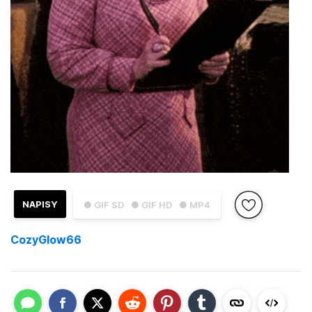
NAPISY
● GIF SD
● GIF HD
● MP4
CozyGlow66