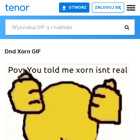
UTWÓRZ
ZALOGUJ SIĘ
Dnd Xorn GIF