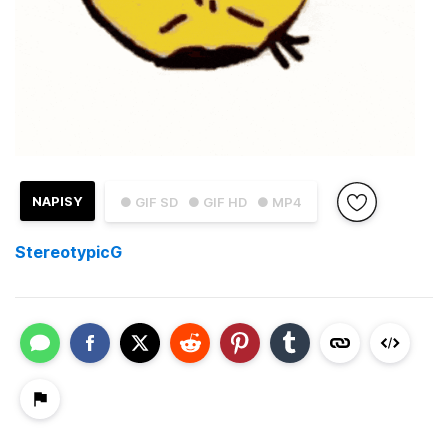
NAPISY
● GIF SD
● GIF HD
● MP4
StereotypicG