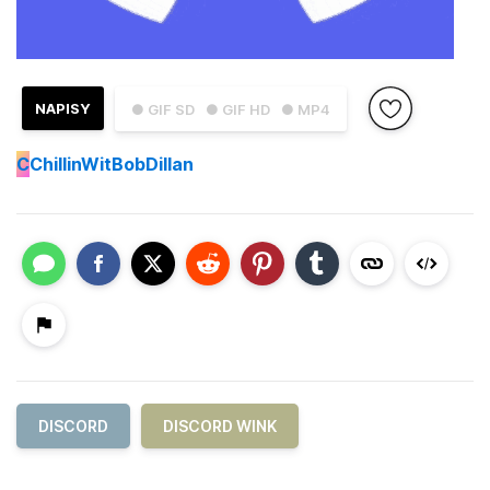
NAPISY
● GIF SD
● GIF HD
● MP4
C
ChillinWitBobDillan
DISCORD
DISCORD WINK