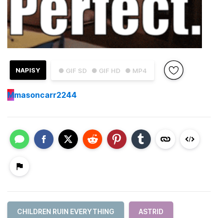
NAPISY
● GIF SD
● GIF HD
● MP4
M
masoncarr2244
CHILDREN RUIN EVERYTHING
ASTRID