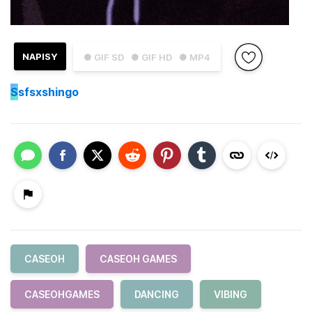
NAPISY
● GIF SD
● GIF HD
● MP4
S
sfsxshingo
CASEOH
CASEOH GAMES
CASEOHGAMES
DANCING
VIBING