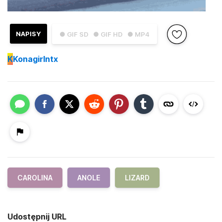
NAPISY
● GIF SD
● GIF HD
● MP4
K
Konagirlntx
CAROLINA
ANOLE
LIZARD
Udostępnij URL