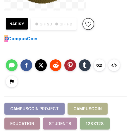
NAPISY
● GIF SD
● GIF HD
C
CampusCoin
CAMPUSCOIN PROJECT
CAMPUSCOIN
EDUCATION
STUDENTS
128X128