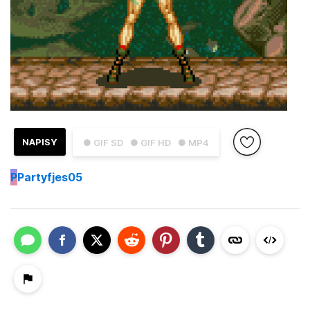
NAPISY
● GIF SD
● GIF HD
● MP4
P
Partyfjes05