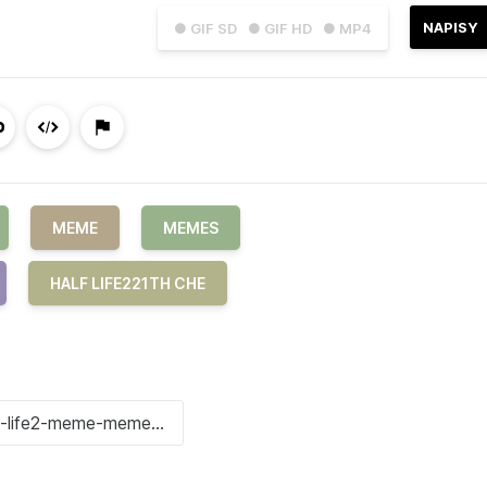
NAPISY
● GIF SD
● GIF HD
● MP4
MEME
MEMES
HALF LIFE221TH CHE