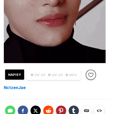
NAPISY
● GIF SD
● GIF HD
● MP4
NctzenJae