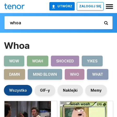
UTWÓRZ
ZALOGUJ SIĘ
Whoa
WOW
WOAH
SHOCKED
YIKES
DAMN
MIND BLOWN
WHO
WHAT
Wszystko
GIF-y
Naklejki
Memy