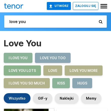
UTWÓRZ
ZALOGUJ SIĘ
Love You
I LOVE YOU
LOVE YOU TOO
LOVE YOU LOTS
LOVE
LOVE YOU MORE
I LOVE YOU SO MUCH
KISS
HUGS
Wszystko
GIF-y
Naklejki
Memy