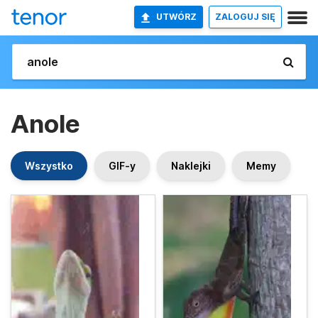
UTWÓRZ
ZALOGUJ SIĘ
Anole
Wszystko
GIF-y
Naklejki
Memy