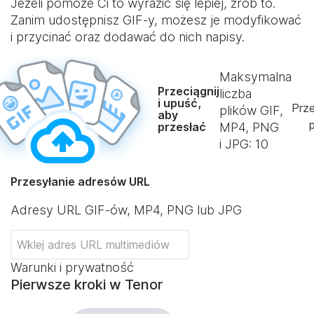
Jeżeli pomoże Ci to wyrazić się lepiej, zrób to.
Zanim udostępnisz GIF-y, możesz je modyfikować
i przycinać oraz dodawać do nich napisy.
Maksymalna
Przeciągnij
liczba
i upuść,
Prze
plików GIF,
aby
p
przesłać
MP4, PNG
i JPG:
10
Przesyłanie adresów URL
Adresy URL GIF-ów, MP4, PNG lub JPG
Warunki i prywatność
Pierwsze kroki w Tenor