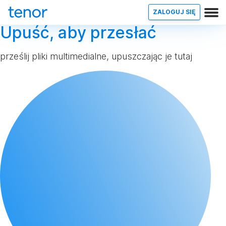
ZALOGUJ SIĘ
Upuść, aby przesłać
prześlij pliki multimedialne, upuszczając je tutaj