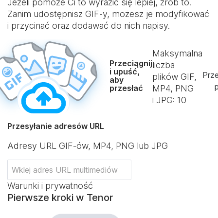
Jeżeli pomoże Ci to wyrazić się lepiej, zrób to.
Zanim udostępnisz GIF-y, możesz je modyfikować
i przycinać oraz dodawać do nich napisy.
Maksymalna
Przeciągnij
liczba
i upuść,
Prze
plików GIF,
aby
p
przesłać
MP4, PNG
i JPG:
10
Przesyłanie adresów URL
Adresy URL GIF-ów, MP4, PNG lub JPG
Warunki i prywatność
Pierwsze kroki w Tenor