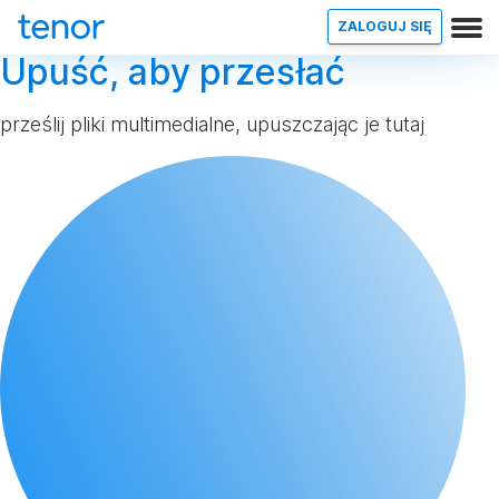
ZALOGUJ SIĘ
Upuść, aby przesłać
prześlij pliki multimedialne, upuszczając je tutaj