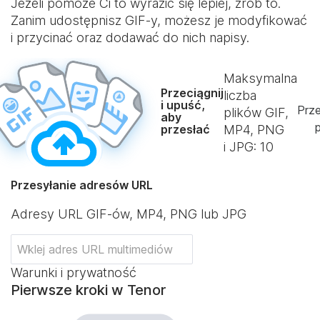
Jeżeli pomoże Ci to wyrazić się lepiej, zrób to.
Zanim udostępnisz GIF-y, możesz je modyfikować
i przycinać oraz dodawać do nich napisy.
Maksymalna
Przeciągnij
liczba
i upuść,
Prze
plików GIF,
aby
p
przesłać
MP4, PNG
i JPG:
10
Przesyłanie adresów URL
Adresy URL GIF-ów, MP4, PNG lub JPG
Warunki i prywatność
Pierwsze kroki w Tenor