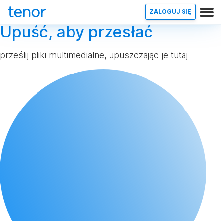
ZALOGUJ SIĘ
Upuść, aby przesłać
prześlij pliki multimedialne, upuszczając je tutaj