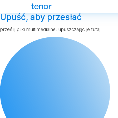
Upuść, aby przesłać
prześlij pliki multimedialne, upuszczając je tutaj