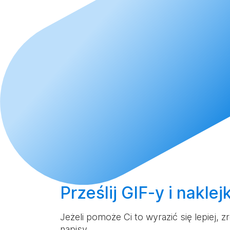
Prześlij
GIF-y i naklej
Jeżeli pomoże Ci to wyrazić się lepiej,
napisy.