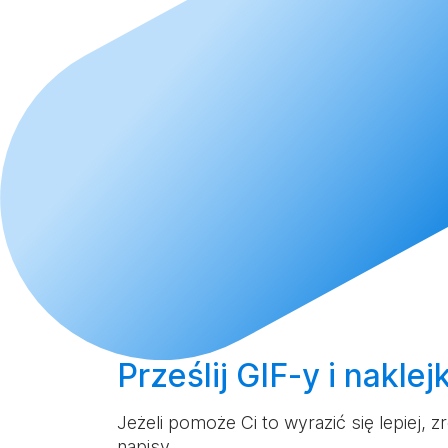
Prześlij
GIF-y i naklej
Jeżeli pomoże Ci to wyrazić się lepiej,
napisy.