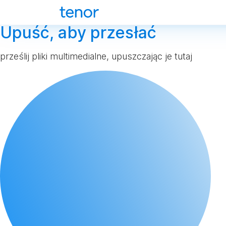
Upuść, aby przesłać
prześlij pliki multimedialne, upuszczając je tutaj