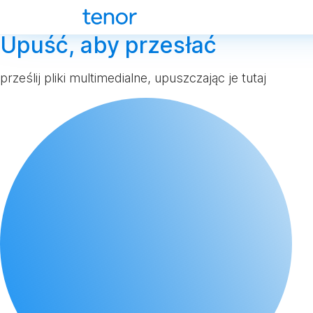
Upuść, aby przesłać
prześlij pliki multimedialne, upuszczając je tutaj