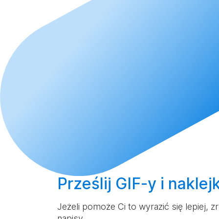
Prześlij
GIF-y i naklej
Jeżeli pomoże Ci to wyrazić się lepiej,
napisy.