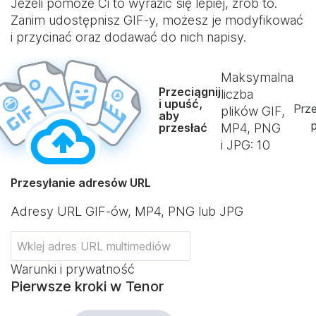
Jeżeli pomoże Ci to wyrazić się lepiej, zrób to.
Zanim udostępnisz GIF-y, możesz je modyfikować
i przycinać oraz dodawać do nich napisy.
Maksymalna
Przeciągnij
liczba
i upuść,
Prze
plików GIF,
aby
p
przesłać
MP4, PNG
i JPG:
10
Przesyłanie adresów URL
Adresy URL GIF-ów, MP4, PNG lub JPG
Warunki i prywatność
Pierwsze kroki w Tenor