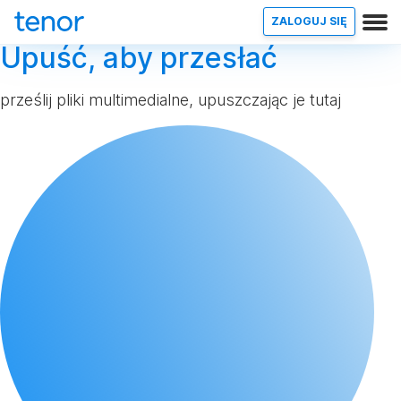
ZALOGUJ SIĘ
Upuść, aby przesłać
prześlij pliki multimedialne, upuszczając je tutaj