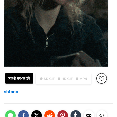
ਸੁਰਖੀ ਸ਼ਾਮਲ ਕਰੋ
● SD GIF
● HD GIF
● MP4
sh1ona