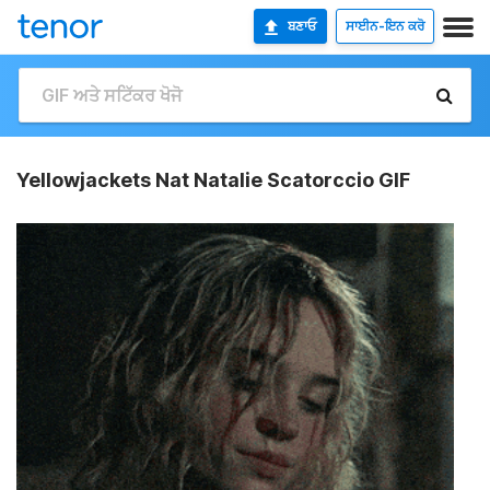
ਬਣਾਓ
ਸਾਈਨ-ਇਨ ਕਰੋ
Yellowjackets Nat Natalie Scatorccio GIF