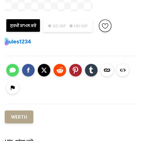
ਸੁਰਖੀ ਸ਼ਾਮਲ ਕਰੋ
● SD GIF
● HD GIF
J
jules1234
WERTH