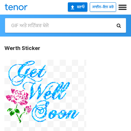
ਬਣਾਓ
ਸਾਈਨ-ਇਨ ਕਰੋ
Werth Sticker