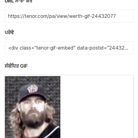
URL ਸਾਂਝਾ ਕਰੋ
ਪਰੋਵੋ
ਸੰਬੰਧਿਤ GIF