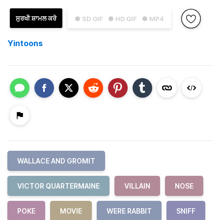
ਸੁਰਖੀ ਸ਼ਾਮਲ ਕਰੋ
● SD GIF
● HD GIF
● MP4
Yintoons
WALLACE AND GROMIT
VICTOR QUARTERMAINE
VILLAIN
NOSE
POKE
MOVIE
WERE RABBIT
SNIFF