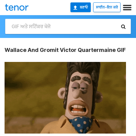
ਬਣਾਓ
ਸਾਈਨ-ਇਨ ਕਰੋ
Wallace And Gromit Victor Quartermaine GIF