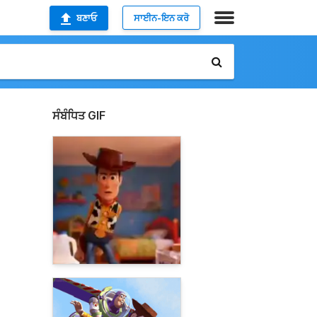
ਬਣਾਓ
ਸਾਈਨ-ਇਨ ਕਰੋ
ਸੰਬੰਧਿਤ GIF