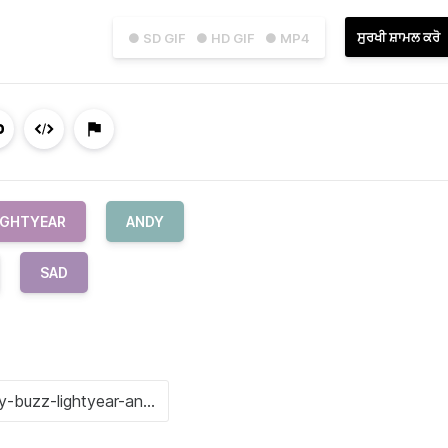
ਸੁਰਖੀ ਸ਼ਾਮਲ ਕਰੋ
● SD GIF
● HD GIF
● MP4
IGHTYEAR
ANDY
SAD