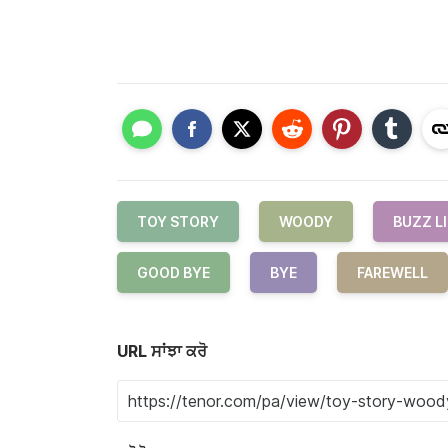
TOY STORY
WOODY
BUZZ L
GOOD BYE
BYE
FAREWELL
URL ਸਾਂਝਾ ਕਰੋ