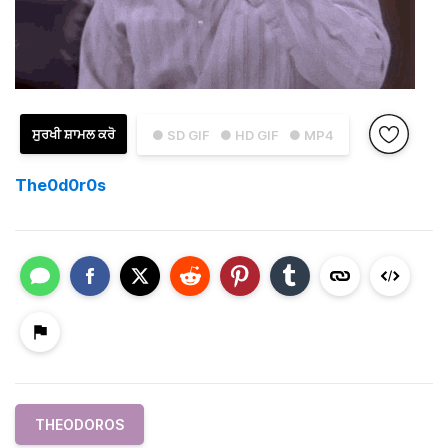
ਸੁਰਖੀ ਸ਼ਾਮਲ ਕਰੋ
● SD GIF
● HD GIF
● MP4
The0d0r0s
THEODOROS