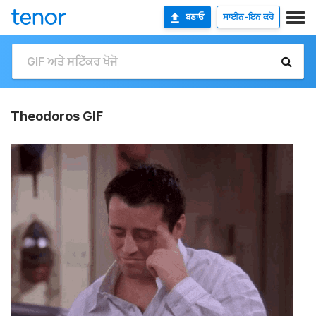
ਬਣਾਓ
ਸਾਈਨ-ਇਨ ਕਰੋ
Theodoros GIF