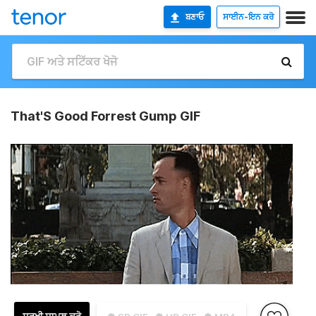
ਬਣਾਓ
ਸਾਈਨ-ਇਨ ਕਰੋ
That'S Good Forrest Gump GIF