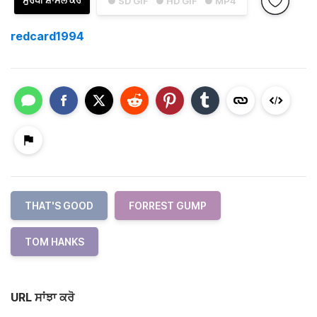
ਸੁਰਖੀ ਸ਼ਾਮਲ ਕਰੋ
● SD GIF
● HD GIF
● MP4
redcard1994
THAT'S GOOD
FORREST GUMP
TOM HANKS
URL ਸਾਂਝਾ ਕਰੋ