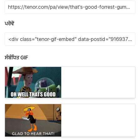
ਪਰੋਵੋ
ਸੰਬੰਧਿਤ GIF