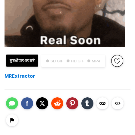
ਸੁਰਖੀ ਸ਼ਾਮਲ ਕਰੋ
● SD GIF
● HD GIF
● MP4
MRExtractor