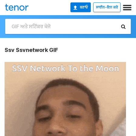
ਬਣਾਓ
ਸਾਈਨ-ਇਨ ਕਰੋ
Ssv Ssvnetwork GIF