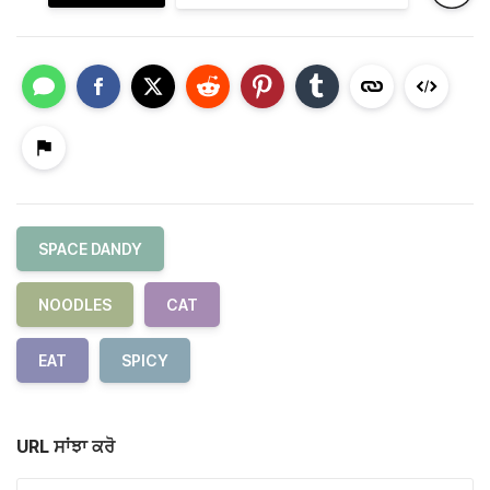
SPACE DANDY
NOODLES
CAT
EAT
SPICY
URL ਸਾਂਝਾ ਕਰੋ