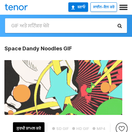
ਬਣਾਓ
ਸਾਈਨ-ਇਨ ਕਰੋ
Space Dandy Noodles GIF
ਸੁਰਖੀ ਸ਼ਾਮਲ ਕਰੋ
● SD GIF
● HD GIF
● MP4