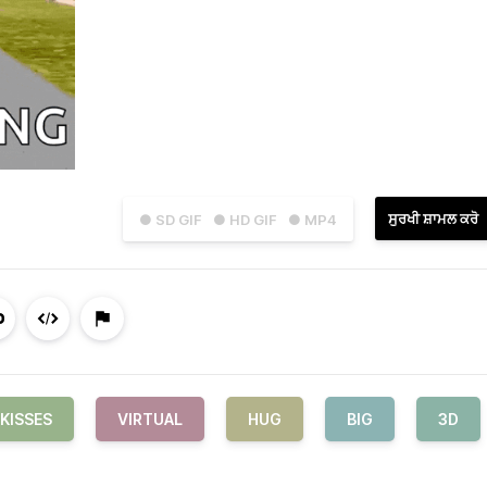
ਸੁਰਖੀ ਸ਼ਾਮਲ ਕਰੋ
● SD GIF
● HD GIF
● MP4
KISSES
VIRTUAL
HUG
BIG
3D