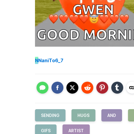
N
NaniTo6_7
SENDING
HUGS
AND
GIFS
ARTIST