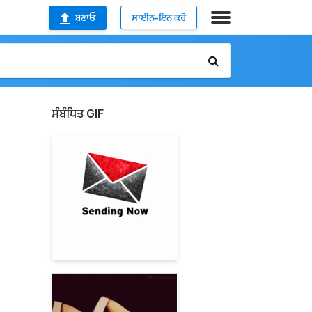
ਬਣਾਓ
ਸਾਈਨ-ਇਨ ਕਰੋ
ਸੰਬੰਧਿਤ GIF