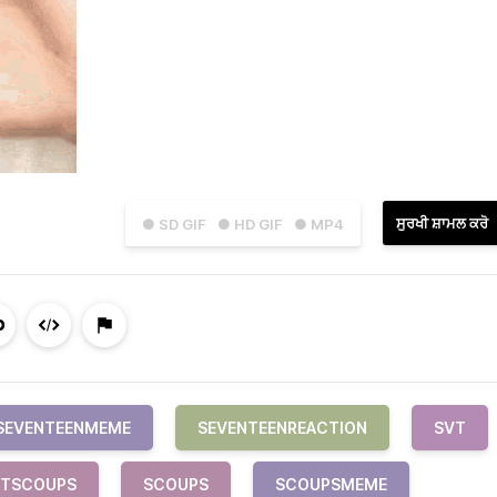
ਸੁਰਖੀ ਸ਼ਾਮਲ ਕਰੋ
● SD GIF
● HD GIF
● MP4
SEVENTEENMEME
SEVENTEENREACTION
SVT
VTSCOUPS
SCOUPS
SCOUPSMEME