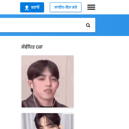
ਬਣਾਓ
ਸਾਈਨ-ਇਨ ਕਰੋ
ਸੰਬੰਧਿਤ GIF