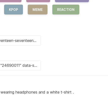
KPOP
MEME
REACTION
 wearing headphones and a white t-shirt .