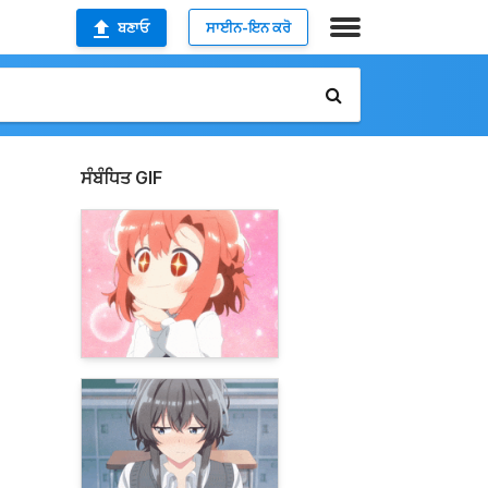
ਬਣਾਓ
ਸਾਈਨ-ਇਨ ਕਰੋ
ਸੰਬੰਧਿਤ GIF