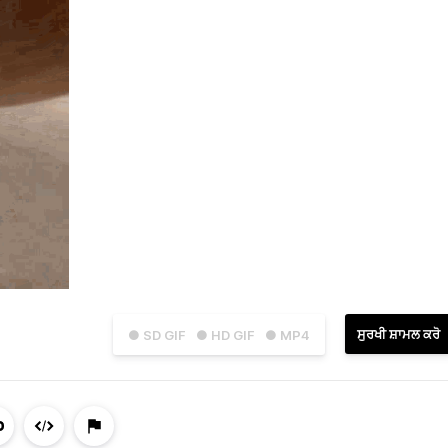
ਸੁਰਖੀ ਸ਼ਾਮਲ ਕਰੋ
● SD GIF
● HD GIF
● MP4