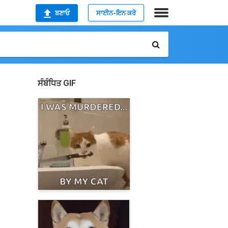
ਬਣਾਓ
ਸਾਈਨ-ਇਨ ਕਰੋ
ਸੰਬੰਧਿਤ GIF