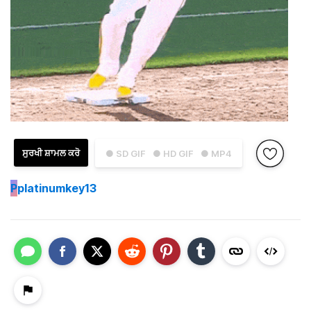
ਸੁਰਖੀ ਸ਼ਾਮਲ ਕਰੋ
● SD GIF
● HD GIF
● MP4
P
platinumkey13