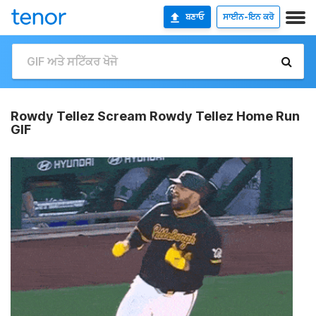
ਬਣਾਓ
ਸਾਈਨ-ਇਨ ਕਰੋ
Rowdy Tellez Scream Rowdy Tellez Home Run
GIF