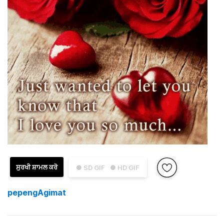
ਸੁਰਖੀ ਸ਼ਾਮਲ ਕਰੋ
● SD GIF
● HD GIF
pepengAgimat