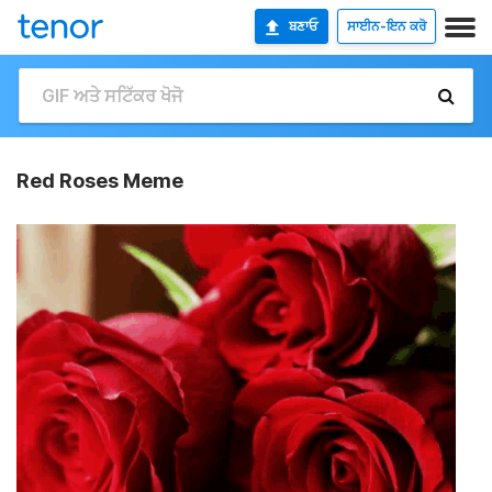
ਬਣਾਓ
ਸਾਈਨ-ਇਨ ਕਰੋ
Red Roses Meme