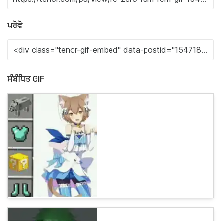
ਪਰੋਵੋ
ਸੰਬੰਧਿਤ GIF