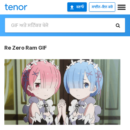
ਬਣਾਓ
ਸਾਈਨ-ਇਨ ਕਰੋ
Re Zero Ram GIF