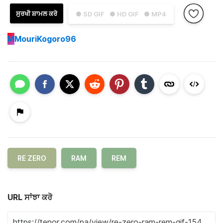
ਸੁਰਖੀ ਸ਼ਾਮਲ ਕਰੋ
● SD GIF
● HD GIF
● MP4
M
MouriKogoro96
RE ZERO
RAM
REM
URL ਸਾਂਝਾ ਕਰੋ