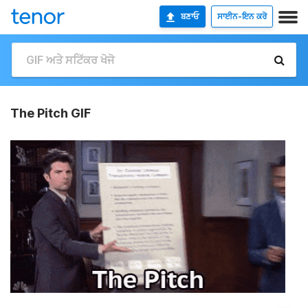
ਬਣਾਓ
ਸਾਈਨ-ਇਨ ਕਰੋ
The Pitch GIF