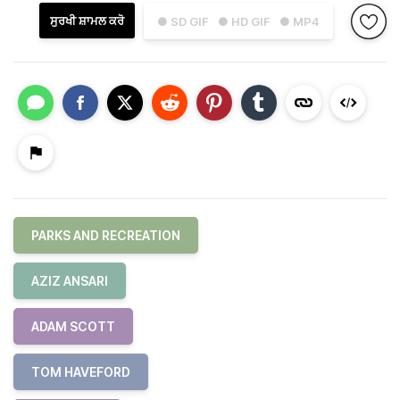
ਸੁਰਖੀ ਸ਼ਾਮਲ ਕਰੋ
● SD GIF
● HD GIF
● MP4
PARKS AND RECREATION
AZIZ ANSARI
ADAM SCOTT
TOM HAVEFORD