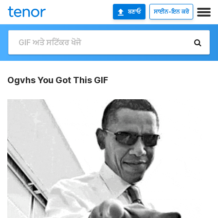
ਬਣਾਓ
ਸਾਈਨ-ਇਨ ਕਰੋ
Ogvhs You Got This GIF