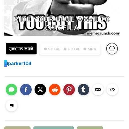
ਸੁਰਖੀ ਸ਼ਾਮਲ ਕਰੋ
● SD GIF
● HD GIF
● MP4
L
lparker104