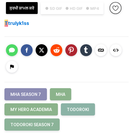
ਸੁਰਖੀ ਸ਼ਾਮਲ ਕਰੋ
● SD GIF
● HD GIF
● MP4
T
trulyk1ss
MHA SEASON 7
MHA
MY HERO ACADEMIA
TODOROKI
TODOROKI SEASON 7