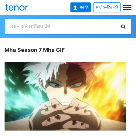
ਬਣਾਓ
ਸਾਈਨ-ਇਨ ਕਰੋ
Mha Season 7 Mha GIF