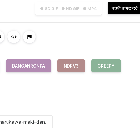
ਸੁਰਖੀ ਸ਼ਾਮਲ ਕਰੋ
● SD GIF
● HD GIF
● MP4
DANGANRONPA
NDRV3
CREEPY