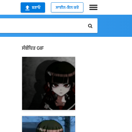
ਬਣਾਓ
ਸਾਈਨ-ਇਨ ਕਰੋ
ਸੰਬੰਧਿਤ GIF